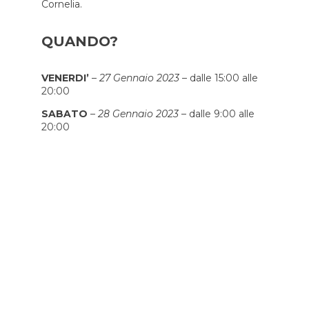
Cornelia.
QUANDO?
VENERDI’
–
27 Gennaio 2023
– dalle 15:00 alle
20:00
SABATO
–
28 Gennaio 2023
– dalle 9:00 alle
20:00
DOMENICA
–
29 Gennaio 2023
– dalle 9:00 alle
18:00
COME PARTECIPARE
ALL'EVENTO
Partecipare è semplice: ti basta cliccare sul
bottone che vedi qui sotto per bloccare un
posto all’evento.