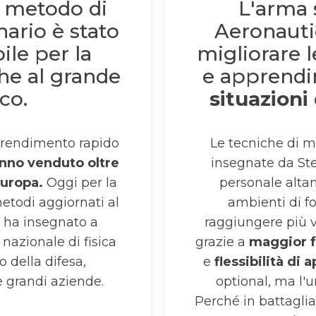
 metodo di
L'arma 
nario è stato
Aeronautic
ile per la
migliorare 
he al grande
e apprend
co.
situazioni 
prendimento rapido
Le tecniche di m
anno venduto oltre
insegnate da Ste
Europa.
Oggi per la
personale alta
metodi aggiornati al
ambienti di fo
 ha insegnato a
raggiungere più v
o nazionale di fisica
grazie a
maggior 
o della difesa,
e
flessibilità di
e grandi aziende.
optional, ma l'u
Perché in battaglia