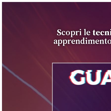
S
copri le
tecn
apprendimento 