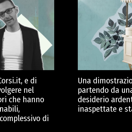
orsi.it, e di
Una dimostrazio
volgere nel
partendo da una
ori che hanno
desiderio ardent
abili,
inaspettate e st
complessivo di