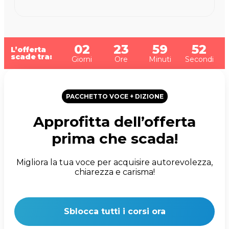
02
23
59
51
L’offerta
scade tra:
Giorni
Ore
Minuti
Secondi
PACCHETTO VOCE + DIZIONE
Approfitta dell’offerta
prima che scada!
Migliora la tua voce per acquisire autorevolezza,
chiarezza e carisma!
Sblocca tutti i corsi ora