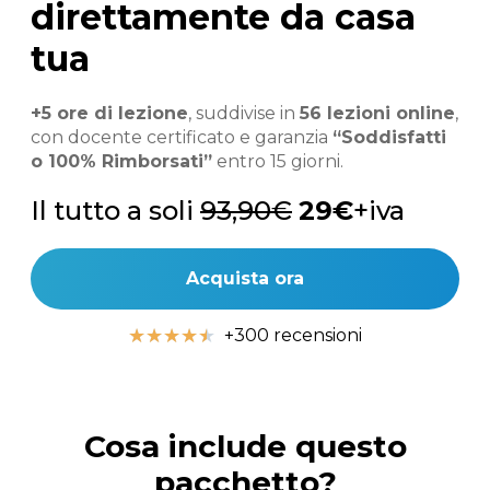
direttamente da casa
tua
+5 ore di lezione
, suddivise in
56 lezioni online
,
con docente certificato e garanzia
“Soddisfatti
o 100% Rimborsati”
entro 15 giorni.
Il tutto a soli
93,90€
29€
+iva
Acquista ora
★
★
★
★
★
+300 recensioni
Cosa include questo
pacchetto?