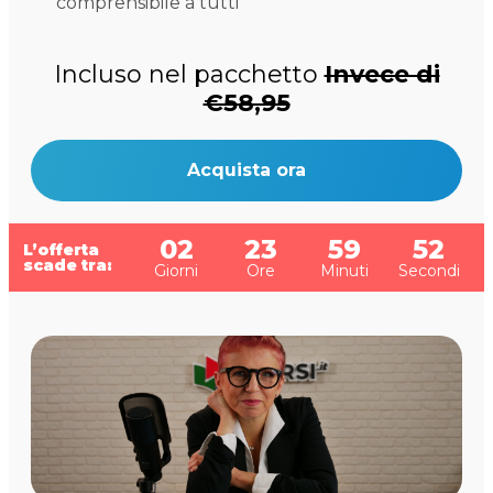
comprensibile a tutti
Incluso nel pacchetto
Invece di
€58,95
Acquista ora
02
23
59
51
L’offerta
scade tra:
Giorni
Ore
Minuti
Secondi