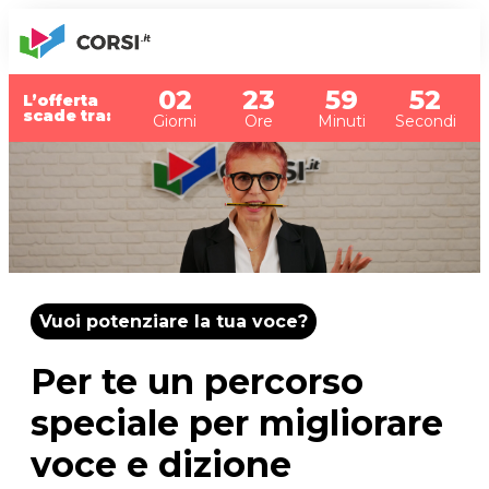
02
23
59
51
L’offerta
scade tra:
Giorni
Ore
Minuti
Secondi
Vuoi potenziare la tua voce?
Per te un percorso
speciale per migliorare
voce e dizione