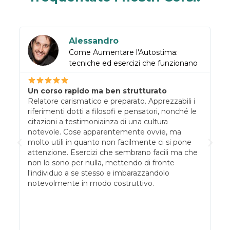
Alessandro
D
Come Aumentare l'Autostima:
C
o
tecniche ed esercizi che funzionano
C
C
Un corso rapido ma ben strutturato
s
Relatore carismatico e preparato. Apprezzabili i
s
riferimenti dotti a filosofi e pensatori, nonché le
q
citazioni a testimoniainza di una cultura
v
notevole. Cose apparentemente ovvie, ma
c
molto utili in quanto non facilmente ci si pone
e
attenzione. Esercizi che sembrano facili ma che
g
non lo sono per nulla, mettendo di fronte
c
so
l'individuo a se stesso e imbarazzandolo
r
notevolmente in modo costruttivo.
d
b
l
S