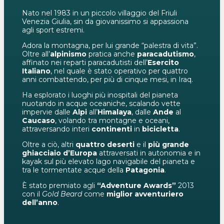
Nato nel 1983 in un piccolo villaggio del Friuli
Venezia Giulia, sin da giovanissimo si appassiona
agli sport estremi.
Adora la montagna, per lui grande “palestra di vita”.
Oltre all’
alpinismo
pratica anche
paracadutismo
,
affinato nei reparti paracadutisti dell’
Esercito
Italiano
, nel quale è stato operativo per quattro
anni combattendo, per più di cinque mesi, in Iraq.
Ha esplorato i luoghi più inospitali del pianeta
nuotando in acque oceaniche, scalando vette
impervie dalle
Alpi
all’
Himalaya
, dalle
Ande
al
Caucaso
, volando tra montagne e oceani,
attraversando interi
continenti
in
bicicletta
.
Oltre a ciò, altri
quattro deserti
e il
più grande
ghiacciaio d’Europa
attraversati in autonomia e in
kayak sul più elevato lago navigabile del pianeta e
tra le tormentate acque della
Patagonia
.
È stato premiato agli
“Adventure Awards”
2013
con il
Gold Beard
come
miglior avventuriero
dell’anno
.