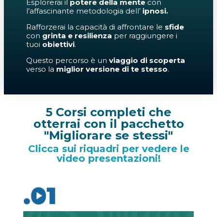
Esplorerai il
potere della mente
con
l’affascinante metodologia dell’
ipnosi.
Rafforzerai la capacità di affrontare le
sfide
con
grinta e resilienza
per raggiungere i
tuoi
obiettivi
.
Questo percorso è un
viaggio di scoperta
verso la
miglior versione di te stesso
.
5 Corsi completi che
otterrai con il pacchetto
"Migliorare se stessi"
Clicca sui riquadri per vedere le
video presentazioni!