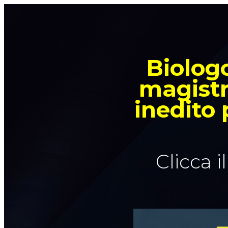
Biologo
magistr
inedito 
Clicca i