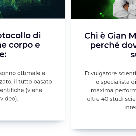
tocollo di
Chi è Gian M
ne corpo e
perché dov
e:
s
 sonno ottimale e
Divulgatore scienti
ato, il tutto basato
e specialista d
entifiche (viene
“maxima performa
video).
oltre 40 studi scie
inte