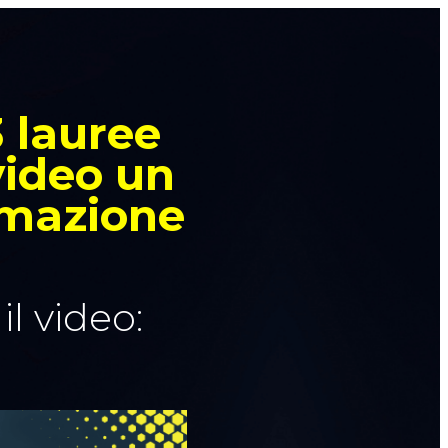
3 lauree
video un
ormazione
il video: