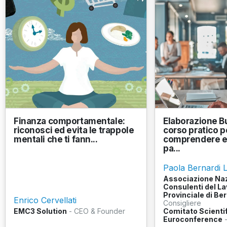
Finanza comportamentale:
Elaborazione Bu
riconosci ed evita le trappole
corso pratico p
mentali che ti fann...
comprendere e 
pa...
Paola Bernardi L
Associazione Na
Consulenti del La
Provinciale di B
Enrico Cervellati
Consigliere
EMC3 Solution
- CEO & Founder
Comitato Scientif
Euroconference
-