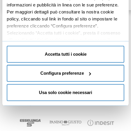
€147,00
€147,00
+IVA
+IVA
informazioni e pubblicità in linea con le sue preferenze.
Per maggiori dettagli può consultare la nostra cookie
policy, cliccando sul link in fondo al sito o impostare le
preferenze cliccando “Configura preferenze”.
Selezionando “Accetta tutti i cookie”, presta il consenso
Tra i nostri autori, figure chiave (ed ex) di:
all’uso di tutti i tipi di cookie mentre può revocare il
consenso cliccando su “Usa solo cookie necessari” e
saranno attivati i soli cookie tecnici necessari al corretto
Accetta tutti i cookie
funzionamento del sito.
Configura preferenze
Usa solo cookie necessari