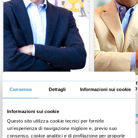
Come far crescere la
Come parlare i
mentalità vincente in un team
(secondo Piero
Consenso
Dettagli
Informazioni sui cookie
di lavoro
Giorgio Chiellini
Informazioni sui cookie
Piero Chiambrett
Nazionale Italiana
- Ex Capitano
Questo sito utilizza cookie tecnici per fornirle
Juventus FC
- Ex Capitano
Conduttore televis
un’esperienza di navigazione migliore e, previo suo
3
recensioni
consenso, cookie analitici e di profilazione per proporle