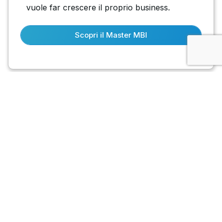
vuole far crescere il proprio business.
Scopri il Master MBI
Insegna la mentalità imprenditoriale al
tuo team
Scopri la prima APP che installa la mentalità
imprenditoriale, e molte altre competenze,